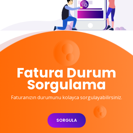
Fatura Durum
Sorgulama
Faturanızın durumunu kolayca sorgulayabilirsiniz.
SORGULA