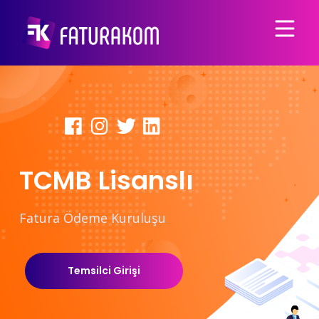
TCMB Lisanslı
Fatura Ödeme Kuruluşu
Temsilci Girişi